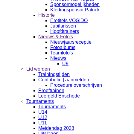
Sponsormogelijkheden
Kledingsponsor Patrick
Historie
Eretitels VOGIDO
Jubilarissen
Hoofdtrainers
Nieuws & Foto's
Nieuwjaarsreceptie
Fotoalbums
Teamfoto's
Nieuws
U9
Lid worden
Trainingstijden
Contributie | aanmelden
Procedure overschrijven
Proeftrainen
Leergeld Enschede
Tournaments
Tournaments
U14
U12
U11
Meidendag 2023
Uitslagen