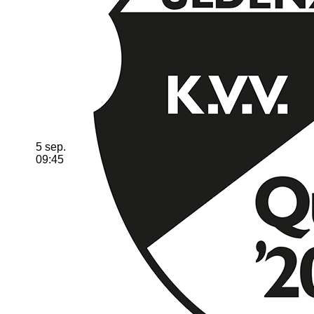
5 sep.
09:45