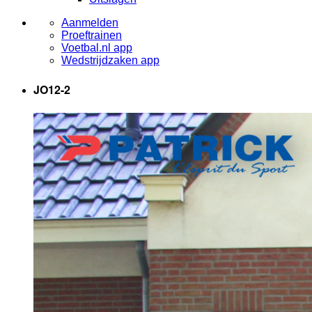
Aanmelden
Proeftrainen
Voetbal.nl app
Wedstrijdzaken app
JO12-2