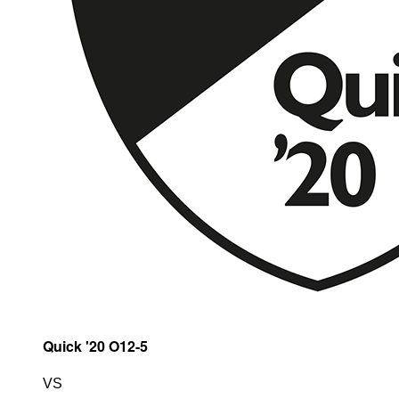
Quick '20 O12-5
VS