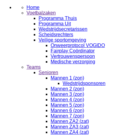
Home
Voetbalzaken
Programma Thuis
Programma Uit
Wedstrijdsecretarissen
Scheidsrechters
Veilige sportomgeving
Onweerprotocol VOGIDO
Fairplay Coördinator
Vertrouwenspersoon
Medische verzorging
Teams
Senioren
Mannen 1 (zon)
Wedstrijdsponsoren
Mannen 2 (zon)
Mannen 3 (zon)
Mannen 4 (zon)
Mannen 5 (zon)
Mannen 6 (zon)
Mannen 7 (zon)
Mannen ZA2 (zat)
Mannen ZA3 (zat)
Mannen ZA4 (zat)